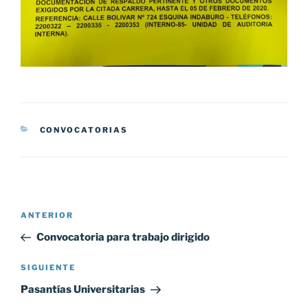
CATEGORÍAS
CONVOCATORIAS
Navegación
Entrada
ANTERIOR
de
anterior:
Convocatoria para trabajo dirigido
entradas
Siguiente
SIGUIENTE
entrada
Pasantías Universitarias