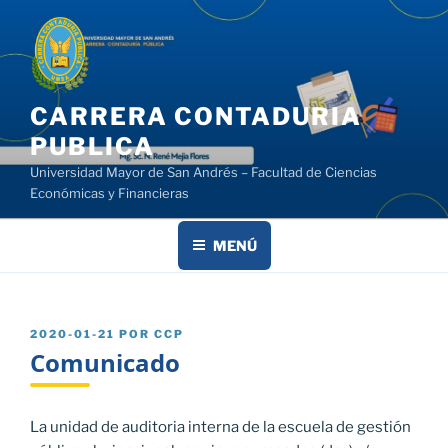
Saltar
al
contenido
CARRERA CONTADURIA
PUBLICA
Universidad Mayor de San Andrés – Facultad de Ciencias
Económicas y Financieras
MENÚ
PUBLICADO
2020-01-21
POR
CCP
EL
Comunicado
La unidad de auditoria interna de la escuela de gestión