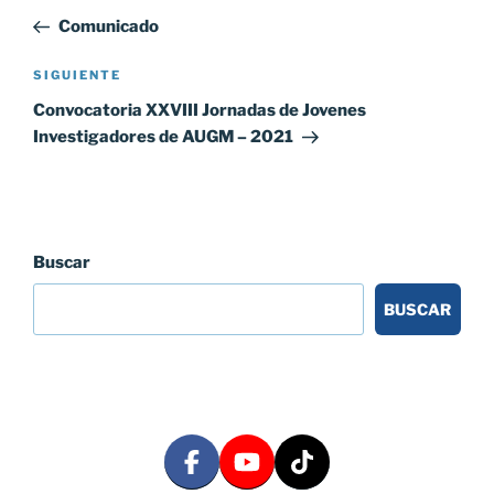
de
anterior:
Comunicado
entradas
Siguiente
SIGUIENTE
entrada
Convocatoria XXVIII Jornadas de Jovenes
Investigadores de AUGM – 2021
Buscar
BUSCAR