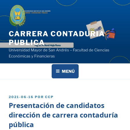
Saltar
al
contenido
CARRERA CONTADURIA
PUBLICA
Universidad Mayor de San Andrés – Facultad de Ciencias
Económicas y Financieras
MENÚ
PUBLICADO
2021-06-16
POR
CCP
EL
Presentación de candidatos
dirección de carrera contaduría
pública