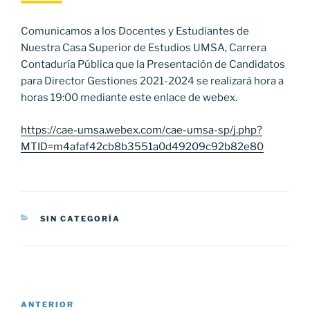
Comunicamos a los Docentes y Estudiantes de
Nuestra Casa Superior de Estudios UMSA, Carrera
Contaduría Pública que la Presentación de Candidatos
para Director Gestiones 2021-2024 se realizará hora a
horas 19:00 mediante este enlace de webex.
https://cae-umsa.webex.com/cae-umsa-sp/j.php?
MTID=m4afaf42cb8b3551a0d49209c92b82e80
CATEGORÍAS
SIN CATEGORÍA
Navegación
Entrada
ANTERIOR