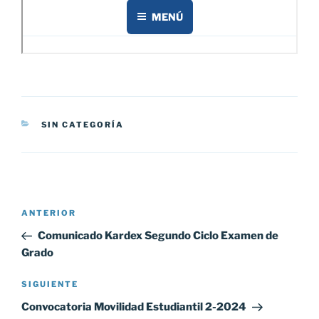
CATEGORÍAS
SIN CATEGORÍA
Navegación
Entrada
ANTERIOR
de
anterior:
Comunicado Kardex Segundo Ciclo Examen de
entradas
Grado
Siguiente
SIGUIENTE
entrada
Convocatoria Movilidad Estudiantil 2-2024