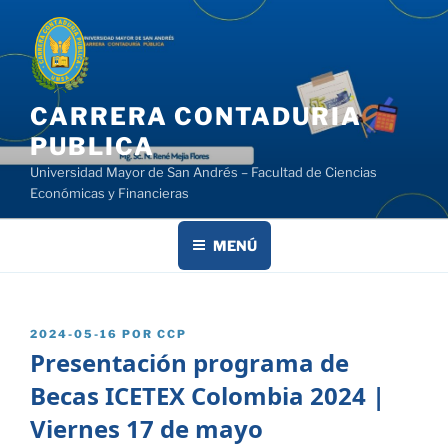
Saltar
al
contenido
CARRERA CONTADURIA
PUBLICA
Universidad Mayor de San Andrés – Facultad de Ciencias
Económicas y Financieras
MENÚ
PUBLICADO
2024-05-16
POR
CCP
EL
Presentación programa de
Becas ICETEX Colombia 2024 |
Viernes 17 de mayo