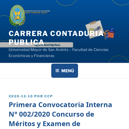
Saltar
al
contenido
CARRERA CONTADURIA
PUBLICA
Universidad Mayor de San Andrés – Facultad de Ciencias
Económicas y Financieras
MENÚ
PUBLICADO
2020-12-10
POR
CCP
EL
Primera Convocatoria Interna
N° 002/2020 Concurso de
Méritos y Examen de