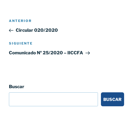
Navegación
Entrada
ANTERIOR
de
anterior:
Circular 020/2020
entradas
Siguiente
SIGUIENTE
entrada
Comunicado Nº 25/2020 – IICCFA
Buscar
BUSCAR