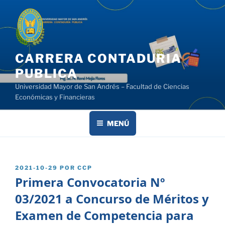
Saltar
al
contenido
CARRERA CONTADURIA
PUBLICA
Universidad Mayor de San Andrés – Facultad de Ciencias
Económicas y Financieras
MENÚ
PUBLICADO
2021-10-29
POR
CCP
EL
Primera Convocatoria Nº
03/2021 a Concurso de Méritos y
Examen de Competencia para