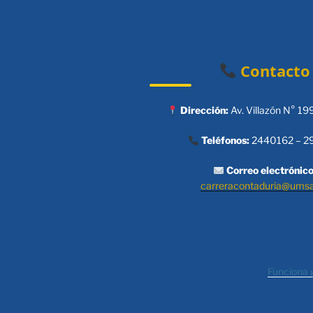
Contacto
Dirección:
Av. Villazón N° 19
Teléfonos:
2440162 – 2
Correo electrónico
carreracontaduria@ums
Funciona 