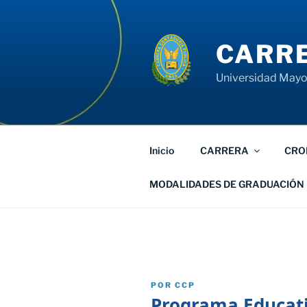
Saltar
al
contenido
CARRE
Universidad Mayor
Inicio
CARRERA
CRO
MODALIDADES DE GRADUACIÓN
PUBLICADO
POR
CCP
EL
Programa Educati