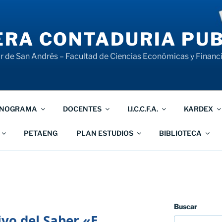
RA CONTADURIA PUB
 de San Andrés – Facultad de Ciencias Económicas y Financ
NOGRAMA
DOCENTES
I.I.C.C.F.A.
KARDEX
PETAENG
PLAN ESTUDIOS
BIBLIOTECA
Buscar
vo del Saber «E