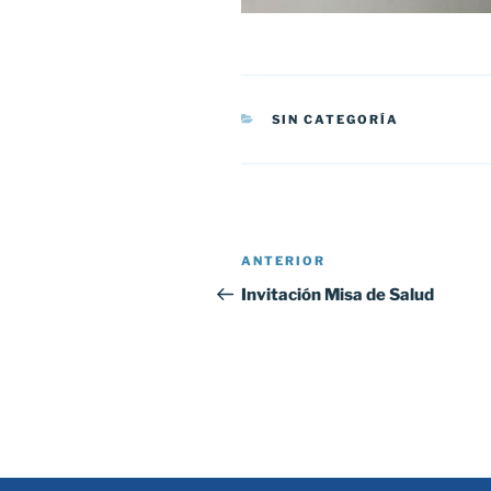
CATEGORÍAS
SIN CATEGORÍA
Navegación
Entrada
ANTERIOR
de
anterior:
Invitación Misa de Salud
entradas