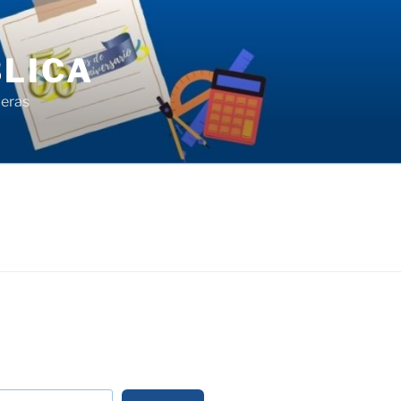
LICA
ieras