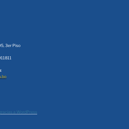
95, 3er Piso
911811
:
a.bo
gracias a WordPress