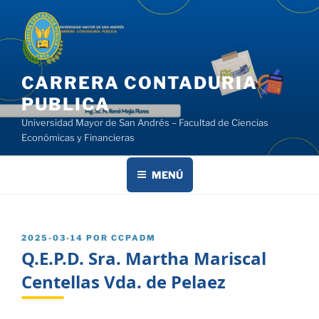
Saltar
al
contenido
CARRERA CONTADURIA
PUBLICA
Universidad Mayor de San Andrés – Facultad de Ciencias
Económicas y Financieras
MENÚ
PUBLICADO
2025-03-14
POR
CCPADM
EL
Q.E.P.D. Sra. Martha Mariscal
Centellas Vda. de Pelaez