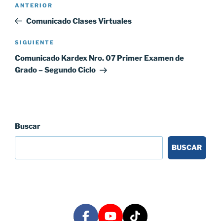
Entrada
ANTERIOR
de
anterior:
Comunicado Clases Virtuales
entradas
Siguiente
SIGUIENTE
entrada
Comunicado Kardex Nro. 07 Primer Examen de
Grado – Segundo Ciclo
Buscar
BUSCAR