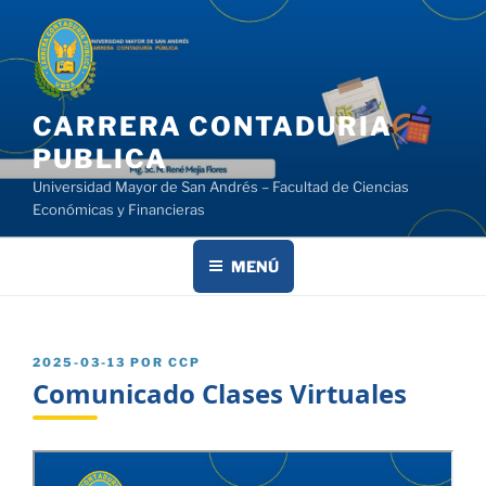
Saltar
al
contenido
CARRERA CONTADURIA
PUBLICA
Universidad Mayor de San Andrés – Facultad de Ciencias
Económicas y Financieras
MENÚ
PUBLICADO
2025-03-13
POR
CCP
EL
Comunicado Clases Virtuales