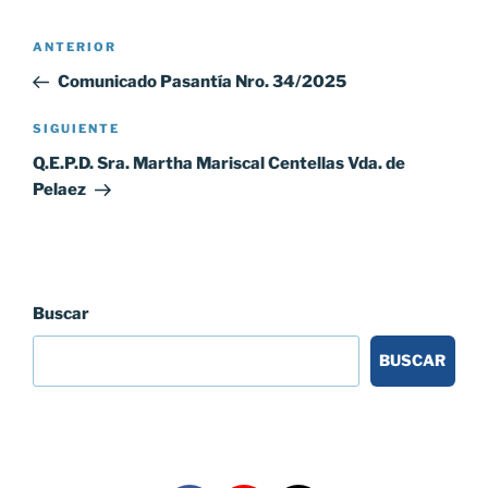
Navegación
Entrada
ANTERIOR
de
anterior:
Comunicado Pasantía Nro. 34/2025
entradas
Siguiente
SIGUIENTE
entrada
Q.E.P.D. Sra. Martha Mariscal Centellas Vda. de
Pelaez
Buscar
BUSCAR