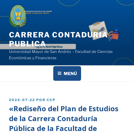
Saltar
al
contenido
CARRERA CONTADURIA
PUBLICA
Universidad Mayor de San Andrés – Facultad de Ciencias
Económicas y Financieras
MENÚ
PUBLICADO
2024-07-22
POR
CCP
EL
«Rediseño del Plan de Estudios
de la Carrera Contaduría
Pública de la Facultad de