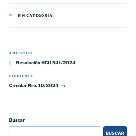
CATEGORÍAS
SIN CATEGORÍA
Navegación
Entrada
ANTERIOR
de
anterior:
Resolución HCU 341/2024
entradas
Siguiente
SIGUIENTE
entrada
Circular Nro. 10/2024
Buscar
BUSCAR