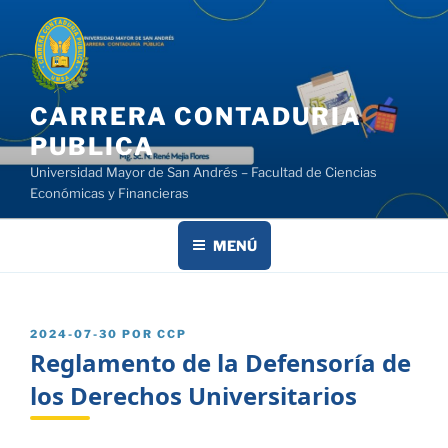
Saltar
al
contenido
CARRERA CONTADURIA
PUBLICA
Universidad Mayor de San Andrés – Facultad de Ciencias
Económicas y Financieras
MENÚ
PUBLICADO
2024-07-30
POR
CCP
EL
Reglamento de la Defensoría de
los Derechos Universitarios