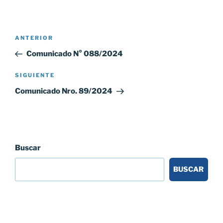
Navegación
Entrada
ANTERIOR
de
anterior:
Comunicado N° 088/2024
entradas
Siguiente
SIGUIENTE
entrada
Comunicado Nro. 89/2024
Buscar
BUSCAR