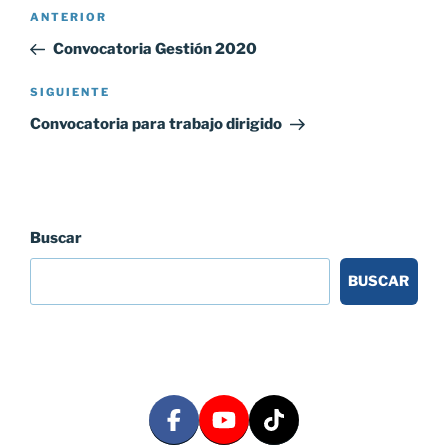
Navegación
Entrada
ANTERIOR
de
anterior:
Convocatoria Gestión 2020
entradas
Siguiente
SIGUIENTE
entrada
Convocatoria para trabajo dirigido
Buscar
BUSCAR