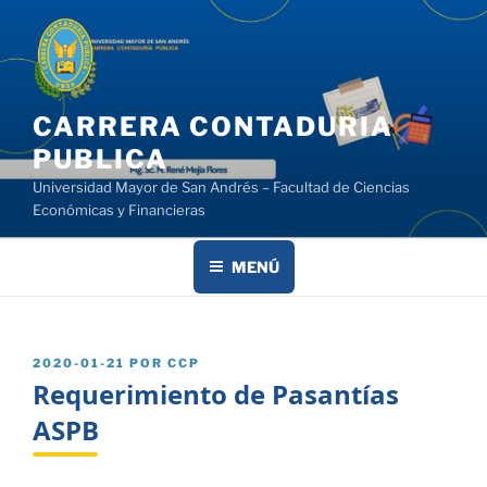
Saltar
al
contenido
CARRERA CONTADURIA
PUBLICA
Universidad Mayor de San Andrés – Facultad de Ciencias
Económicas y Financieras
MENÚ
PUBLICADO
2020-01-21
POR
CCP
EL
Requerimiento de Pasantías
ASPB