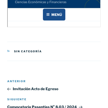
CATEGORÍAS
SIN CATEGORÍA
Navegación
Entrada
ANTERIOR
de
anterior:
Invitación Acto de Egreso
entradas
Siguiente
SIGUIENTE
entrada
Convocatoria Pasantías N° 8.03 / 2024