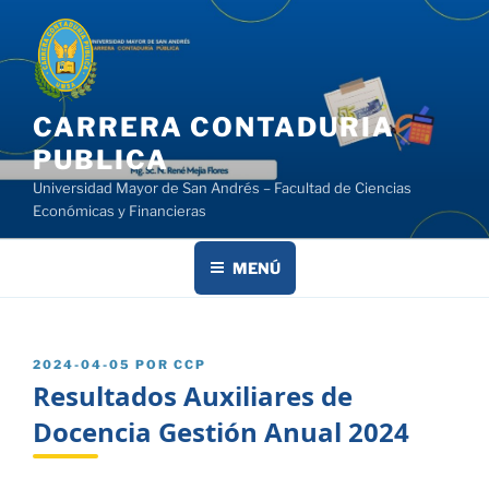
Saltar
al
contenido
CARRERA CONTADURIA
PUBLICA
Universidad Mayor de San Andrés – Facultad de Ciencias
Económicas y Financieras
MENÚ
PUBLICADO
2024-04-05
POR
CCP
EL
Resultados Auxiliares de
Docencia Gestión Anual 2024