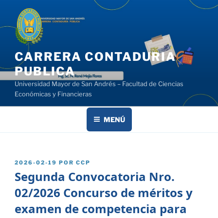
Saltar
al
contenido
CARRERA CONTADURIA
PUBLICA
Universidad Mayor de San Andrés – Facultad de Ciencias
Económicas y Financieras
MENÚ
PUBLICADO
2026-02-19
POR
CCP
EL
Segunda Convocatoria Nro.
02/2026 Concurso de méritos y
examen de competencia para