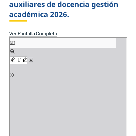
auxiliares de docencia gestión
académica 2026.
Ver Pantalla Completa
Saltar
al
contenido
del
PDF