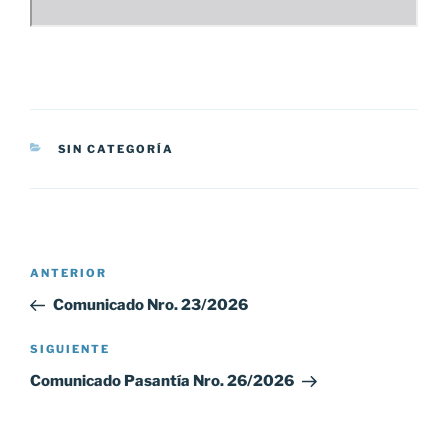
CATEGORÍAS
SIN CATEGORÍA
Navegación
Entrada
ANTERIOR
de
anterior:
Comunicado Nro. 23/2026
entradas
Siguiente
SIGUIENTE
entrada
Comunicado Pasantía Nro. 26/2026