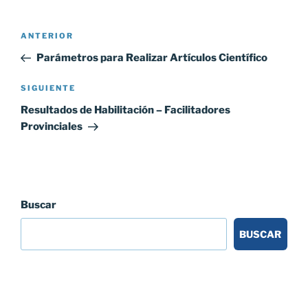
Navegación
Entrada
ANTERIOR
de
anterior:
Parámetros para Realizar Artículos Científico
entradas
Siguiente
SIGUIENTE
entrada
Resultados de Habilitación – Facilitadores
Provinciales
Buscar
BUSCAR