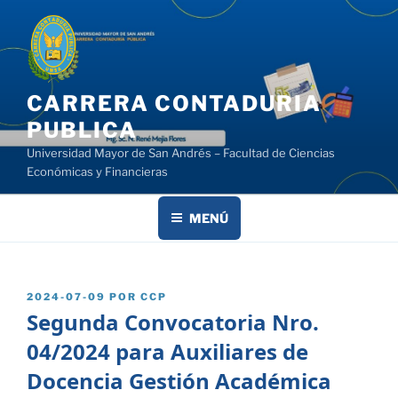
Saltar
al
contenido
CARRERA CONTADURIA
PUBLICA
Universidad Mayor de San Andrés – Facultad de Ciencias
Económicas y Financieras
MENÚ
PUBLICADO
2024-07-09
POR
CCP
EL
Segunda Convocatoria Nro.
04/2024 para Auxiliares de
Docencia Gestión Académica