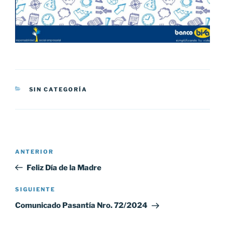
CATEGORÍAS
SIN CATEGORÍA
Navegación
Entrada
ANTERIOR
de
anterior:
Feliz Día de la Madre
entradas
Siguiente
SIGUIENTE
entrada
Comunicado Pasantía Nro. 72/2024