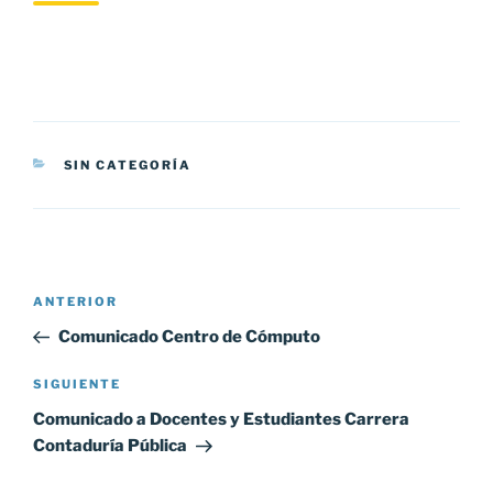
CATEGORÍAS
SIN CATEGORÍA
Navegación
Entrada
ANTERIOR
de
anterior:
Comunicado Centro de Cómputo
entradas
Siguiente
SIGUIENTE
entrada
Comunicado a Docentes y Estudiantes Carrera
Contaduría Pública