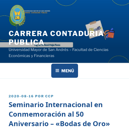
Saltar
al
contenido
CARRERA CONTADURIA
PUBLICA
Universidad Mayor de San Andrés – Facultad de Ciencias
Económicas y Financieras
MENÚ
PUBLICADO
2020-08-16
POR
CCP
EL
Seminario Internacional en
Conmemoración al 50
Aniversario – «Bodas de Oro»