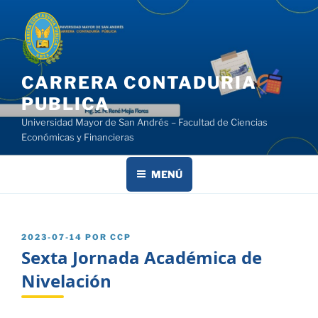
Saltar
al
contenido
CARRERA CONTADURIA
PUBLICA
Universidad Mayor de San Andrés – Facultad de Ciencias
Económicas y Financieras
MENÚ
PUBLICADO
2023-07-14
POR
CCP
EL
Sexta Jornada Académica de
Nivelación