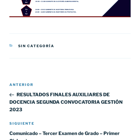
CATEGORÍAS
SIN CATEGORÍA
Navegación
Entrada
ANTERIOR
de
anterior:
RESULTADOS FINALES AUXILIARES DE
entradas
DOCENCIA SEGUNDA CONVOCATORIA GESTIÓN
2023
Siguiente
SIGUIENTE
entrada
Comunicado – Tercer Examen de Grado – Primer