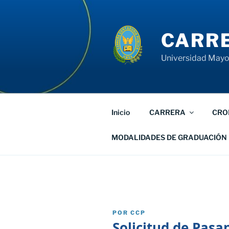
Saltar
al
contenido
CARRE
Universidad Mayor
Inicio
CARRERA
CRO
MODALIDADES DE GRADUACIÓN
PUBLICADO
POR
CCP
EL
Solicitud de Pasa