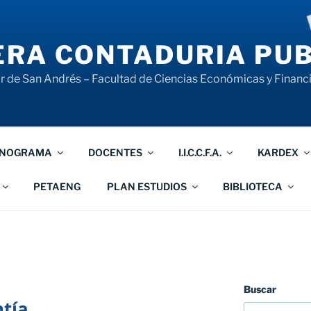
RA CONTADURIA PUB
 de San Andrés – Facultad de Ciencias Económicas y Financ
NOGRAMA
DOCENTES
I.I.C.C.F.A.
KARDEX
PETAENG
PLAN ESTUDIOS
BIBLIOTECA
Buscar
ntía