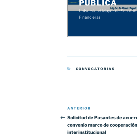
CATEGORÍAS
CONVOCATORIAS
Navegación
Entrada
ANTERIOR
de
anterior:
Solicitud de Pasantes de acuer
convenio marco de cooperació
entradas
interinstitucional