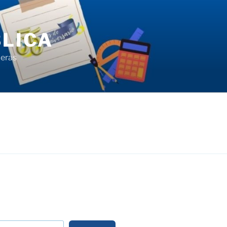
LICA
ieras