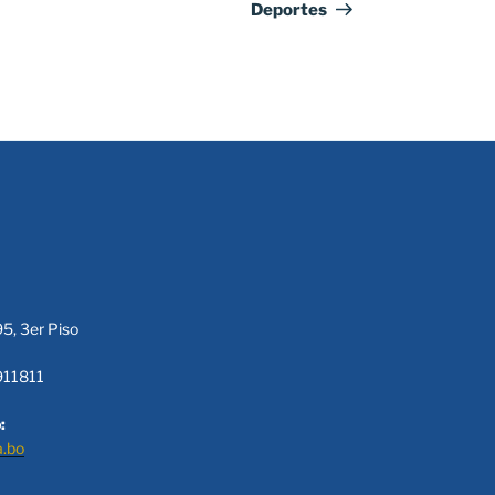
Deportes
95, 3er Piso
911811
:
a.bo