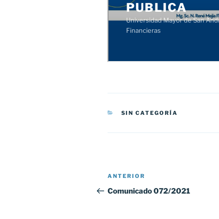
CATEGORÍAS
SIN CATEGORÍA
Navegación
Entrada
ANTERIOR
de
anterior:
Comunicado 072/2021
entradas