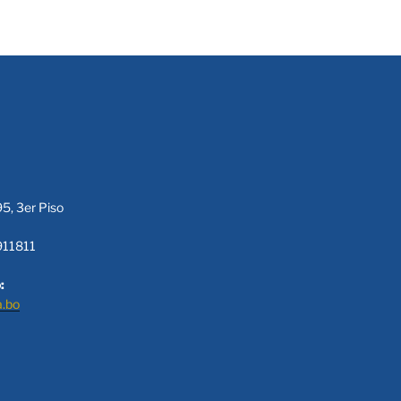
95, 3er Piso
911811
:
a.bo