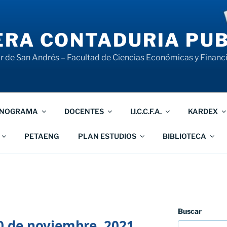
RA CONTADURIA PUB
 de San Andrés – Facultad de Ciencias Económicas y Financ
NOGRAMA
DOCENTES
I.I.C.C.F.A.
KARDEX
PETAENG
PLAN ESTUDIOS
BIBLIOTECA
Buscar
0 de noviembre, 2021