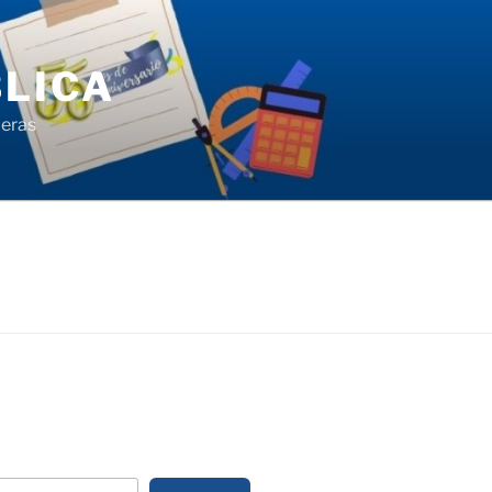
LICA
ieras