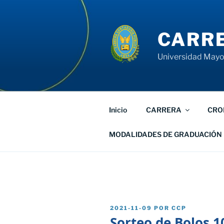
Saltar
al
contenido
CARRE
Universidad Mayor
Inicio
CARRERA
CRO
MODALIDADES DE GRADUACIÓN
PUBLICADO
2021-11-09
POR
CCP
EL
Sorteo de Bolos 1