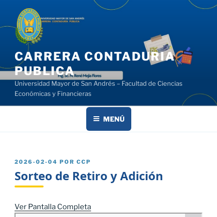
Saltar
al
contenido
CARRERA CONTADURIA
PUBLICA
Universidad Mayor de San Andrés – Facultad de Ciencias
Económicas y Financieras
MENÚ
PUBLICADO
2026-02-04
POR
CCP
EL
Sorteo de Retiro y Adición
Ver Pantalla Completa