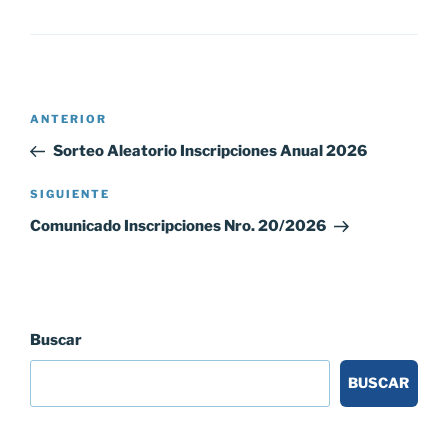
Navegación
Entrada
ANTERIOR
de
anterior:
Sorteo Aleatorio Inscripciones Anual 2026
entradas
Siguiente
SIGUIENTE
entrada
Comunicado Inscripciones Nro. 20/2026
Buscar
BUSCAR