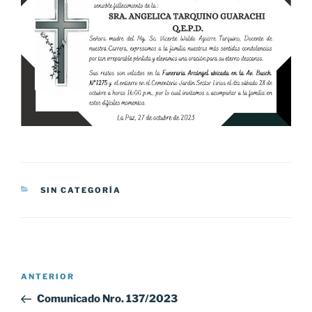
CATEGORÍAS
SIN CATEGORÍA
Navegación
Entrada
ANTERIOR
de
anterior:
Comunicado Nro. 137/2023
entradas