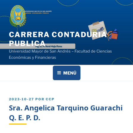
Saltar
al
contenido
CARRERA CONTADURIA
PUBLICA
Universidad Mayor de San Andrés – Facultad de Ciencias
Económicas y Financieras
MENÚ
PUBLICADO
2023-10-27
POR
CCP
EL
Sra. Angelica Tarquino Guarachi
Q. E. P. D.