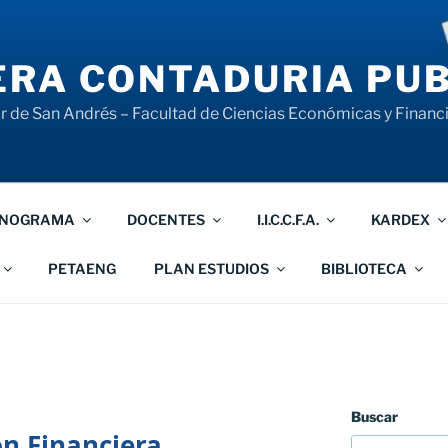
RA CONTADURIA PUB
 de San Andrés – Facultad de Ciencias Económicas y Financ
NOGRAMA
DOCENTES
I.I.C.C.F.A.
KARDEX
PETAENG
PLAN ESTUDIOS
BIBLIOTECA
Buscar
ón Financiera