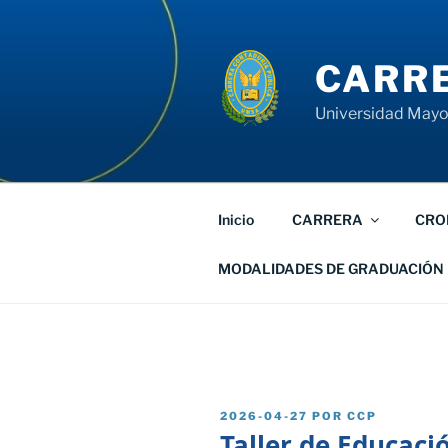
Saltar
al
contenido
CARRE
Universidad Mayor
Inicio
CARRERA
CRO
MODALIDADES DE GRADUACIÓN
PUBLICADO
2026-04-27
POR
CCP
EL
Taller de Educaci