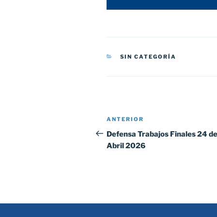
CATEGORÍAS
SIN CATEGORÍA
Navegación
Entrada
ANTERIOR
de
anterior:
Defensa Trabajos Finales 24 d
Abril 2026
entradas