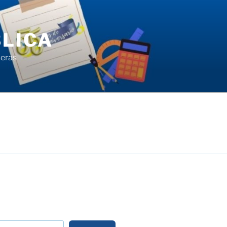
LICA
ieras