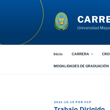
Saltar
al
contenido
CARRE
Universidad Mayor
Inicio
CARRERA
CRO
MODALIDADES DE GRADUACIÓN
PUBLICADO
2021-10-15
POR
CCP
EL
Trabajo Dirigido