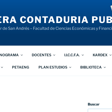
RA CONTADURIA PUB
 de San Andrés – Facultad de Ciencias Económicas y Financ
NOGRAMA
DOCENTES
I.I.C.C.F.A.
KARDEX
PETAENG
PLAN ESTUDIOS
BIBLIOTECA
Buscar