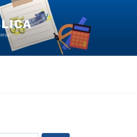
LICA
ieras