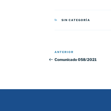
CATEGORÍAS
SIN CATEGORÍA
Navegación
Entrada
ANTERIOR
de
anterior:
Comunicado 058/2021
entradas