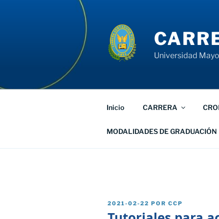
Saltar
al
contenido
CARRE
Universidad Mayor
Inicio
CARRERA
CRO
MODALIDADES DE GRADUACIÓN
PUBLICADO
2021-02-22
POR
CCP
EL
Tutoriales para a