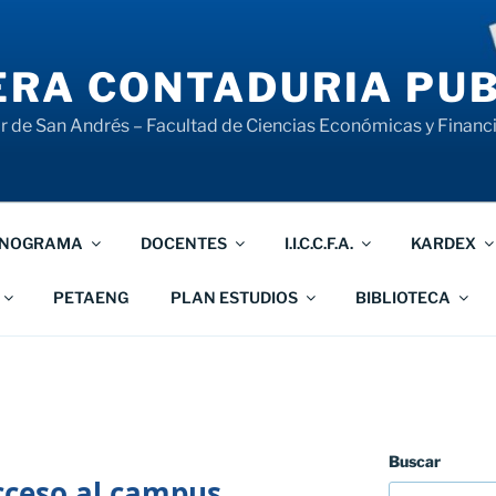
RA CONTADURIA PUB
 de San Andrés – Facultad de Ciencias Económicas y Financ
NOGRAMA
DOCENTES
I.I.C.C.F.A.
KARDEX
PETAENG
PLAN ESTUDIOS
BIBLIOTECA
Buscar
cceso al campus