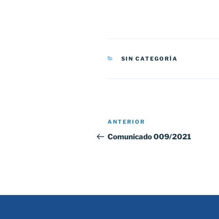
CATEGORÍAS
SIN CATEGORÍA
Navegación
Entrada
ANTERIOR
de
anterior:
Comunicado 009/2021
entradas