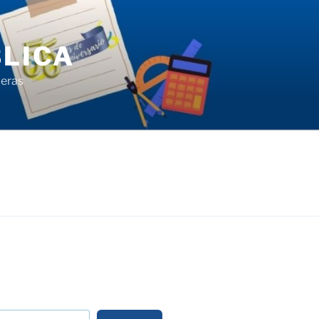
LICA
ieras