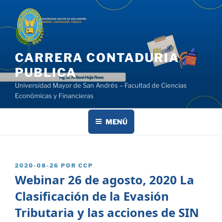
Saltar
al
contenido
CARRERA CONTADURIA
PUBLICA
Universidad Mayor de San Andrés – Facultad de Ciencias
Económicas y Financieras
MENÚ
PUBLICADO
2020-08-26
POR
CCP
EL
Webinar 26 de agosto, 2020 La
Clasificación de la Evasión
Tributaria y las acciones de SIN