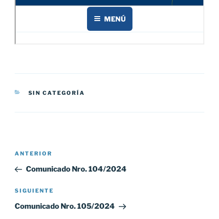
CATEGORÍAS
SIN CATEGORÍA
Navegación
Entrada
ANTERIOR
de
anterior:
Comunicado Nro. 104/2024
entradas
Siguiente
SIGUIENTE
entrada
Comunicado Nro. 105/2024