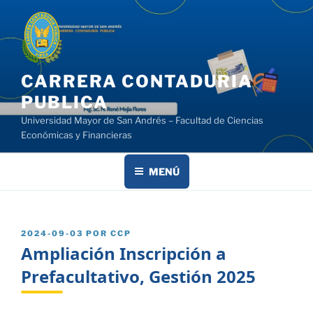
Saltar
al
contenido
CARRERA CONTADURIA
PUBLICA
Universidad Mayor de San Andrés – Facultad de Ciencias
Económicas y Financieras
MENÚ
PUBLICADO
2024-09-03
POR
CCP
EL
Ampliación Inscripción a
Prefacultativo, Gestión 2025