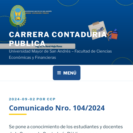
Saltar
al
contenido
CARRERA CONTADURIA
PUBLICA
Universidad Mayor de San Andrés – Facultad de Ciencias
Económicas y Financieras
MENÚ
PUBLICADO
2024-09-02
POR
CCP
EL
Comunicado Nro. 104/2024
Se pone a conocimiento de los estudiantes y docentes