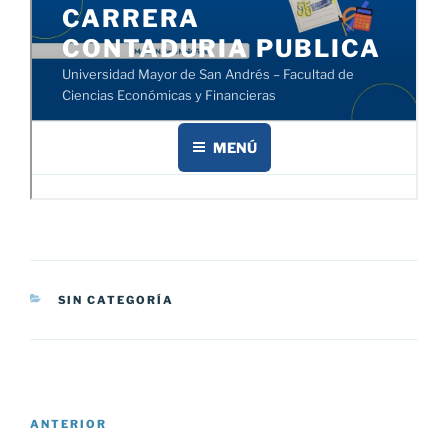
CATEGORÍAS
SIN CATEGORÍA
Navegación
Entrada
ANTERIOR
de