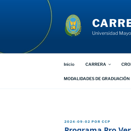
Saltar
al
contenido
CARRE
Universidad Mayor
Inicio
CARRERA
CRO
MODALIDADES DE GRADUACIÓN
PUBLICADO
2024-09-02
POR
CCP
EL
Programa Pro Ver