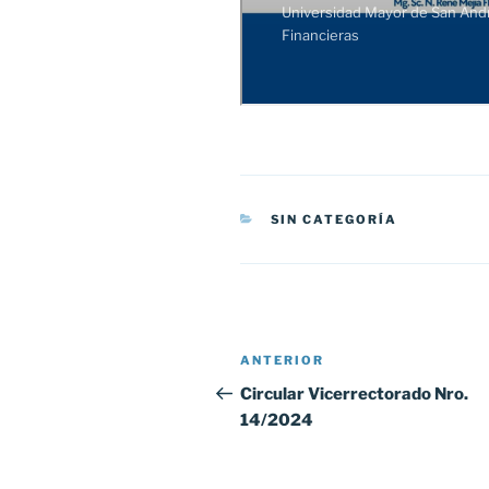
CATEGORÍAS
SIN CATEGORÍA
Navegación
Entrada
ANTERIOR
de
anterior:
Circular Vicerrectorado Nro.
14/2024
entradas