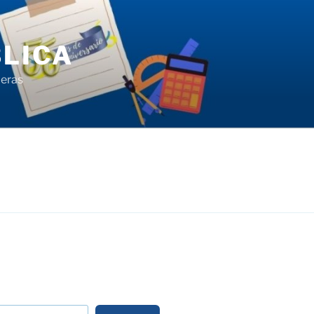
LICA
ieras