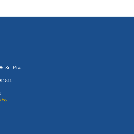
95, 3er Piso
911811
:
a.bo