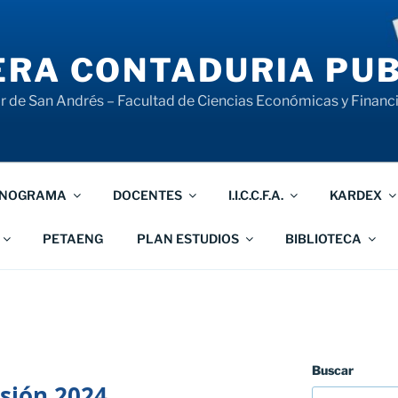
RA CONTADURIA PUB
 de San Andrés – Facultad de Ciencias Económicas y Financ
NOGRAMA
DOCENTES
I.I.C.C.F.A.
KARDEX
PETAENG
PLAN ESTUDIOS
BIBLIOTECA
Buscar
sión 2024