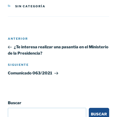
CATEGORÍAS
SIN CATEGORÍA
Navegación
Entrada
ANTERIOR
de
anterior:
¿Te interesa realizar una pasantía en el Ministerio
entradas
de la Presidencia?
Siguiente
SIGUIENTE
entrada
Comunicado 063/2021
Buscar
BUSCAR