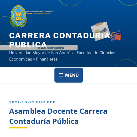
Saltar
al
contenido
CARRERA CONTADURIA
PUBLICA
Universidad Mayor de San Andrés – Facultad de Ciencias
Económicas y Financieras
MENÚ
PUBLICADO
2021-10-22
POR
CCP
EL
Asamblea Docente Carrera
Contaduría Pública