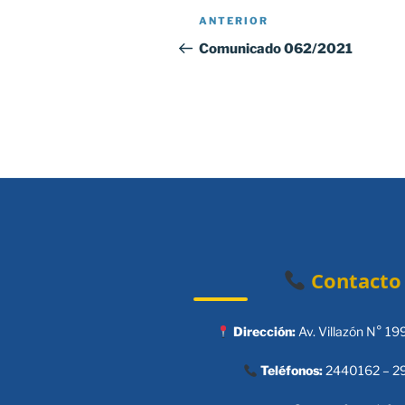
Navegación
Entrada
ANTERIOR
de
anterior:
Comunicado 062/2021
entradas
Contacto
Dirección:
Av. Villazón N° 19
Teléfonos:
2440162 – 2