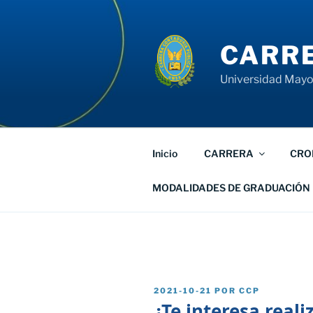
Saltar
al
contenido
CARRE
Universidad Mayor
Inicio
CARRERA
CRO
MODALIDADES DE GRADUACIÓN
PUBLICADO
2021-10-21
POR
CCP
EL
¿Te interesa reali