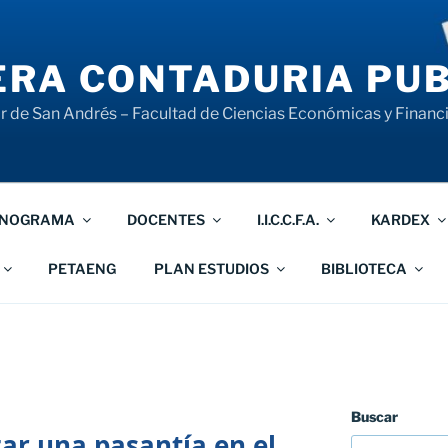
RA CONTADURIA PUB
 de San Andrés – Facultad de Ciencias Económicas y Financ
NOGRAMA
DOCENTES
I.I.C.C.F.A.
KARDEX
PETAENG
PLAN ESTUDIOS
BIBLIOTECA
Buscar
zar una pasantía en el