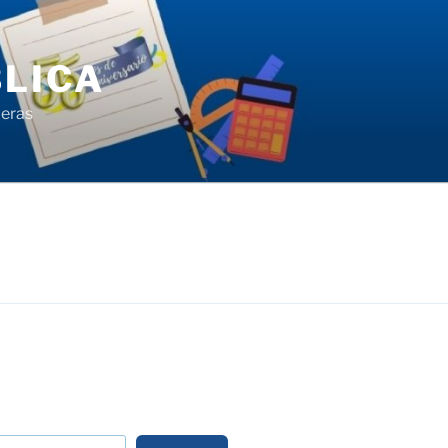
LICA
ieras