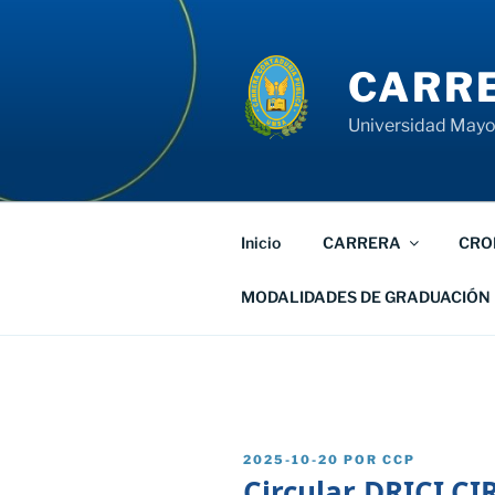
Saltar
al
contenido
CARRE
Universidad Mayor
Inicio
CARRERA
CRO
MODALIDADES DE GRADUACIÓN
PUBLICADO
2025-10-20
POR
CCP
EL
Circular DRICI.CI