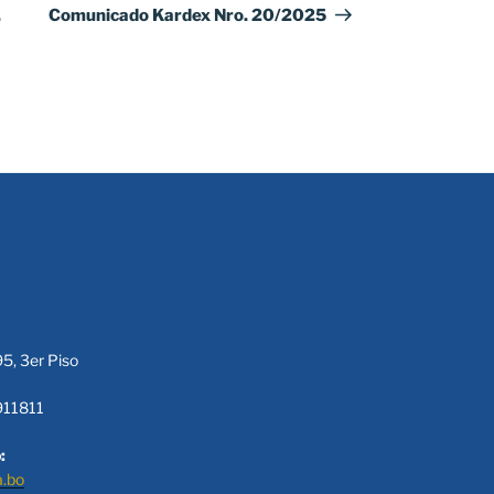
entrada
.
Comunicado Kardex Nro. 20/2025
95, 3er Piso
911811
:
a.bo