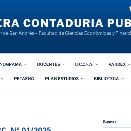
RA CONTADURIA PUB
 de San Andrés – Facultad de Ciencias Económicas y Financ
NOGRAMA
DOCENTES
I.I.C.C.F.A.
KARDEX
PETAENG
PLAN ESTUDIOS
BIBLIOTECA
Buscar
RC. N° 01/2025