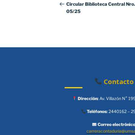
de
anterior:
Circular Biblioteca Central Nro
05/25
entradas
Contacto
Dirección:
Av. Villazón N° 19
Teléfonos:
2440162 – 2
Correo electrónico
carreracontaduria@ums