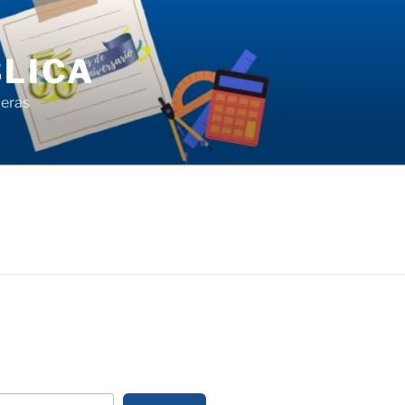
LICA
ieras