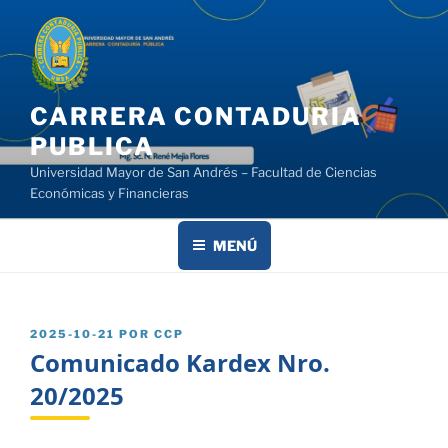
Saltar
al
contenido
CARRERA CONTADURIA
PUBLICA
Universidad Mayor de San Andrés – Facultad de Ciencias
Económicas y Financieras
MENÚ
PUBLICADO
2025-10-21
POR
CCP
EL
Comunicado Kardex Nro.
20/2025