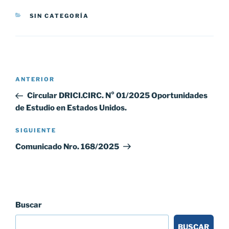
CATEGORÍAS
SIN CATEGORÍA
Navegación
Entrada
ANTERIOR
de
anterior:
Circular DRICI.CIRC. N° 01/2025 Oportunidades
entradas
de Estudio en Estados Unidos.
Siguiente
SIGUIENTE
entrada
Comunicado Nro. 168/2025
Buscar
BUSCAR