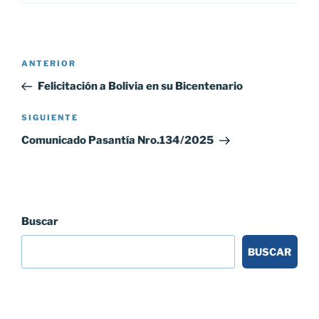
Navegación
Entrada
ANTERIOR
de
anterior:
Felicitación a Bolivia en su Bicentenario
entradas
Siguiente
SIGUIENTE
entrada
Comunicado Pasantía Nro.134/2025
Buscar
BUSCAR