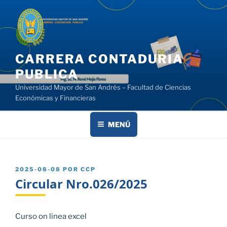
Saltar
al
contenido
CARRERA CONTADURIA
PUBLICA
Universidad Mayor de San Andrés – Facultad de Ciencias
Económicas y Financieras
MENÚ
PUBLICADO
2025-08-08
POR
CCP
EL
Circular Nro.026/2025
Curso on linea excel