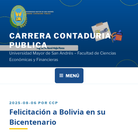
Saltar
al
contenido
CARRERA CONTADURIA
PUBLICA
Universidad Mayor de San Andrés – Facultad de Ciencias
Económicas y Financieras
MENÚ
PUBLICADO
2025-08-06
POR
CCP
EL
Felicitación a Bolivia en su
Bicentenario