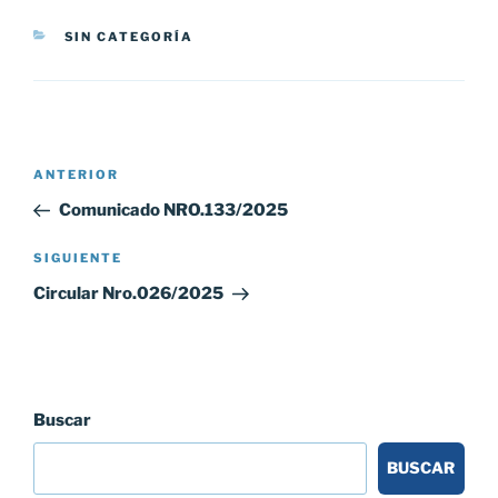
CATEGORÍAS
SIN CATEGORÍA
Navegación
Entrada
ANTERIOR
de
anterior:
Comunicado NRO.133/2025
entradas
Siguiente
SIGUIENTE
entrada
Circular Nro.026/2025
Buscar
BUSCAR