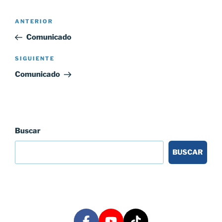
Navegación
Entrada
ANTERIOR
de
anterior:
Comunicado
entradas
Siguiente
SIGUIENTE
entrada
Comunicado
Buscar
BUSCAR