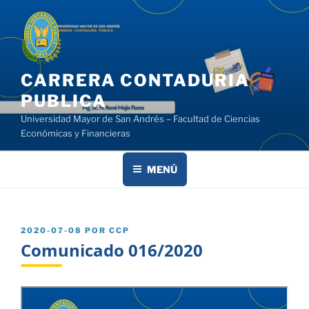
Saltar
al
contenido
CARRERA CONTADURIA
PUBLICA
Universidad Mayor de San Andrés – Facultad de Ciencias
Económicas y Financieras
MENÚ
PUBLICADO
2020-07-08
POR
CCP
EL
Comunicado 016/2020