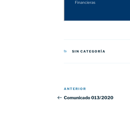
CATEGORÍAS
SIN CATEGORÍA
Navegación
Entrada
ANTERIOR
de
anterior:
Comunicado 013/2020
entradas