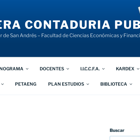
RA CONTADURIA PUB
 de San Andrés – Facultad de Ciencias Económicas y Financ
NOGRAMA
DOCENTES
I.I.C.C.F.A.
KARDEX
PETAENG
PLAN ESTUDIOS
BIBLIOTECA
Buscar