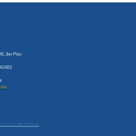
95, 3er Piso
911811
:
a.bo
gracias a WordPress