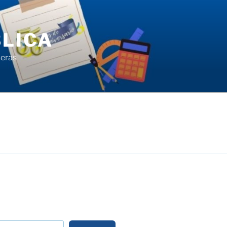
LICA
ieras