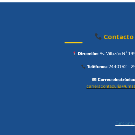
Contacto
Dirección:
Av. Villazón N° 19
Teléfonos:
2440162 – 2
Correo electrónico
carreracontaduria@ums
Funciona 