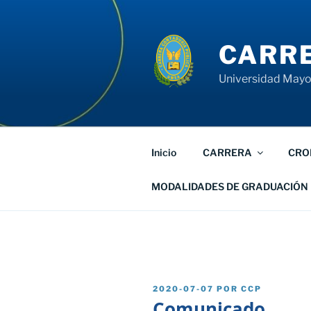
Saltar
al
contenido
CARRE
Universidad Mayor
Inicio
CARRERA
CRO
MODALIDADES DE GRADUACIÓN
PUBLICADO
2020-07-07
POR
CCP
EL
Comunicado