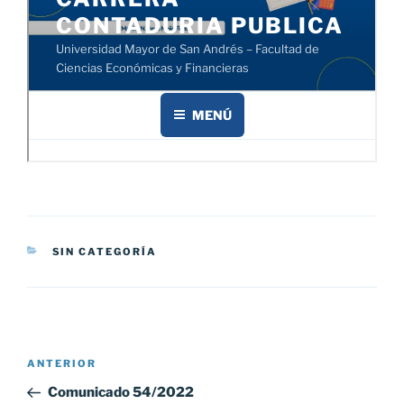
CATEGORÍAS
SIN CATEGORÍA
Navegación
Entrada
ANTERIOR
de
anterior:
Comunicado 54/2022
entradas