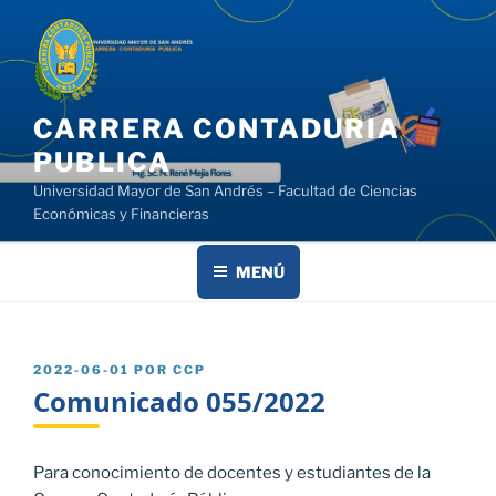
Saltar
al
contenido
CARRERA CONTADURIA
PUBLICA
Universidad Mayor de San Andrés – Facultad de Ciencias
Económicas y Financieras
MENÚ
PUBLICADO
2022-06-01
POR
CCP
EL
Comunicado 055/2022
Para conocimiento de docentes y estudiantes de la