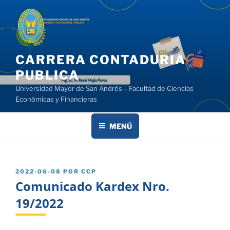
Saltar
al
contenido
CARRERA CONTADURIA
PUBLICA
Universidad Mayor de San Andrés – Facultad de Ciencias
Económicas y Financieras
MENÚ
PUBLICADO
2022-06-08
POR
CCP
EL
Comunicado Kardex Nro.
19/2022