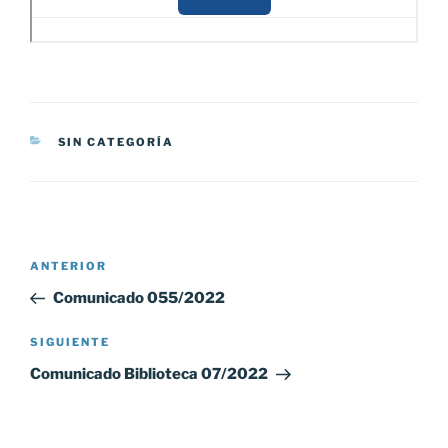
CATEGORÍAS
SIN CATEGORÍA
Navegación
Entrada
ANTERIOR
de
anterior:
Comunicado 055/2022
entradas
Siguiente
SIGUIENTE
entrada
Comunicado Biblioteca 07/2022