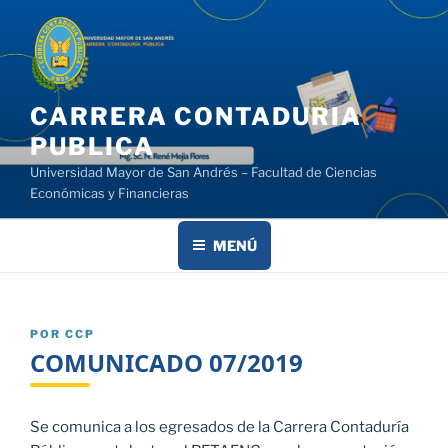
Saltar
al
contenido
CARRERA CONTADURIA
PUBLICA
Universidad Mayor de San Andrés – Facultad de Ciencias
Económicas y Financieras
MENÚ
PUBLICADO
POR
CCP
EL
COMUNICADO 07/2019
Se comunica a los egresados de la Carrera Contaduría