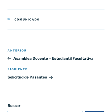
CATEGORÍAS
COMUNICADO
Navegación
Entrada
ANTERIOR
de
anterior:
Asamblea Docente – Estudiantil Facultativa
entradas
Siguiente
SIGUIENTE
entrada
Solicitud de Pasantes
Buscar