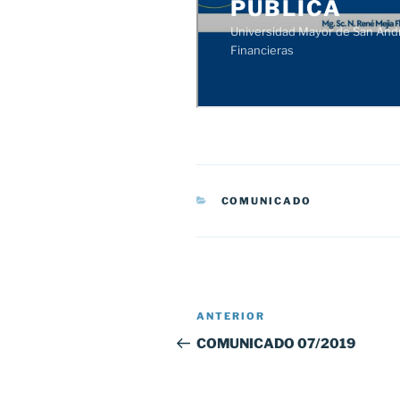
CATEGORÍAS
COMUNICADO
Navegación
Entrada
ANTERIOR
de
anterior:
COMUNICADO 07/2019
entradas