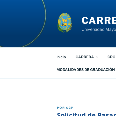
Saltar
al
contenido
CARRE
Universidad Mayor
Inicio
CARRERA
CRO
MODALIDADES DE GRADUACIÓN
PUBLICADO
POR
CCP
EL
Solicitud de Pasa