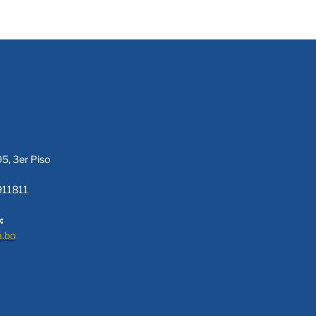
95, 3er Piso
911811
:
a.bo