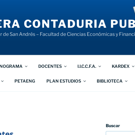
RA CONTADURIA PUB
 de San Andrés – Facultad de Ciencias Económicas y Financ
NOGRAMA
DOCENTES
I.I.C.C.F.A.
KARDEX
PETAENG
PLAN ESTUDIOS
BIBLIOTECA
Buscar
ntes