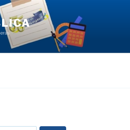
LICA
ieras