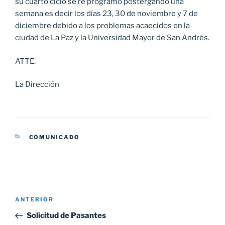
su cuarto ciclo se re programo postergando una
semana es decir los días 23, 30 de noviembre y 7 de
diciembre debido a los problemas acaecidos en la
ciudad de La Paz y la Universidad Mayor de San Andrés.
ATTE.
La Dirección
CATEGORÍAS
COMUNICADO
Navegación
Entrada
ANTERIOR
de
anterior:
Solicitud de Pasantes
entradas