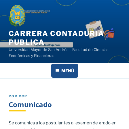
Saltar
al
contenido
CARRERA CONTADURIA
PUBLICA
Universidad Mayor de San Andrés – Facultad de Ciencias
Económicas y Financieras
MENÚ
PUBLICADO
POR
CCP
EL
Comunicado
Se comunica a los postulantes al examen de grado en