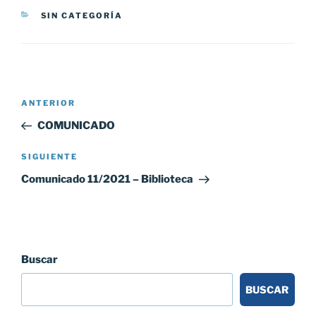
CATEGORÍAS
SIN CATEGORÍA
Navegación
Entrada
ANTERIOR
de
anterior:
COMUNICADO
entradas
Siguiente
SIGUIENTE
entrada
Comunicado 11/2021 – Biblioteca
Buscar
BUSCAR