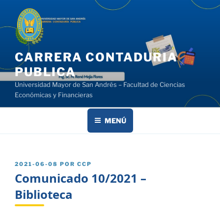
Saltar
al
contenido
CARRERA CONTADURIA
PUBLICA
Universidad Mayor de San Andrés – Facultad de Ciencias
Económicas y Financieras
MENÚ
PUBLICADO
2021-06-08
POR
CCP
EL
Comunicado 10/2021 –
Biblioteca