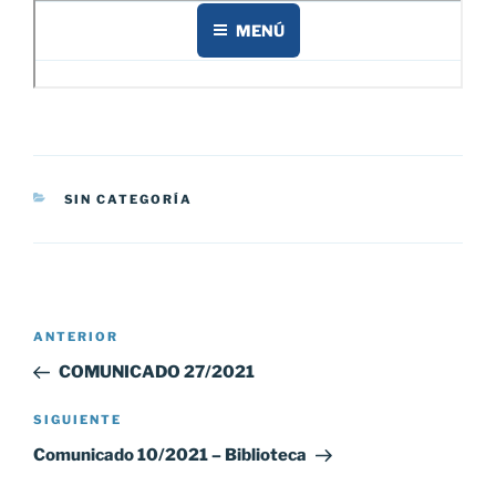
CATEGORÍAS
SIN CATEGORÍA
Navegación
Entrada
ANTERIOR
de
anterior:
COMUNICADO 27/2021
entradas
Siguiente
SIGUIENTE
entrada
Comunicado 10/2021 – Biblioteca