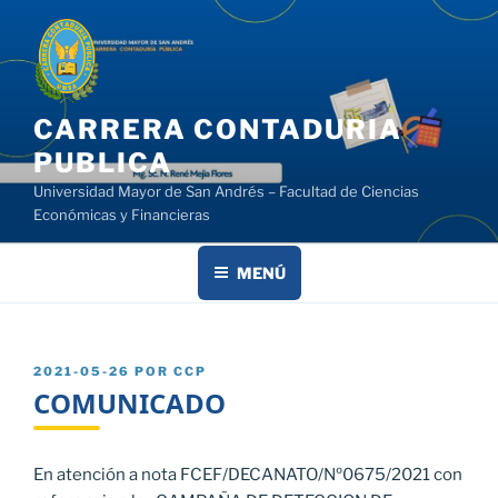
Saltar
al
contenido
CARRERA CONTADURIA
PUBLICA
Universidad Mayor de San Andrés – Facultad de Ciencias
Económicas y Financieras
MENÚ
PUBLICADO
2021-05-26
POR
CCP
EL
COMUNICADO
En atención a nota FCEF/DECANATO/Nº0675/2021 con