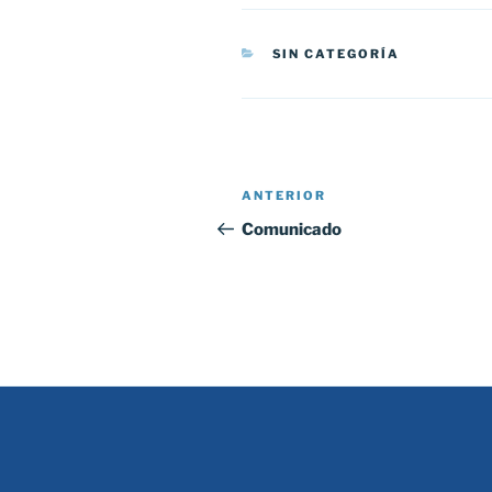
CATEGORÍAS
SIN CATEGORÍA
Navegación
Entrada
ANTERIOR
de
anterior:
Comunicado
entradas