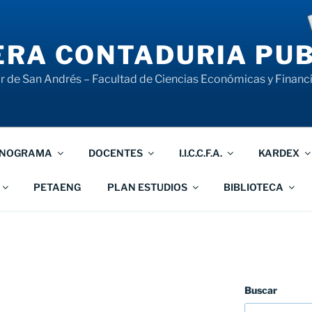
RA CONTADURIA PUB
 de San Andrés – Facultad de Ciencias Económicas y Financ
NOGRAMA
DOCENTES
I.I.C.C.F.A.
KARDEX
PETAENG
PLAN ESTUDIOS
BIBLIOTECA
Buscar