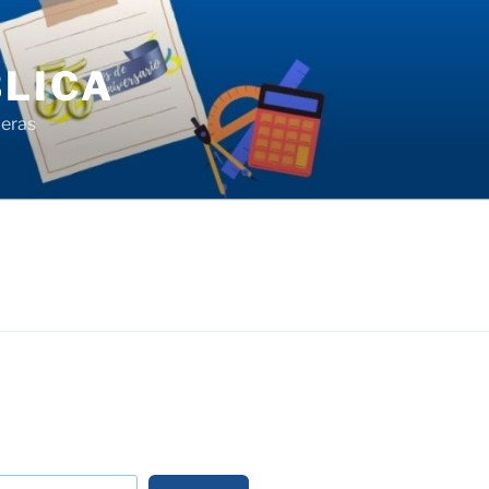
LICA
ieras