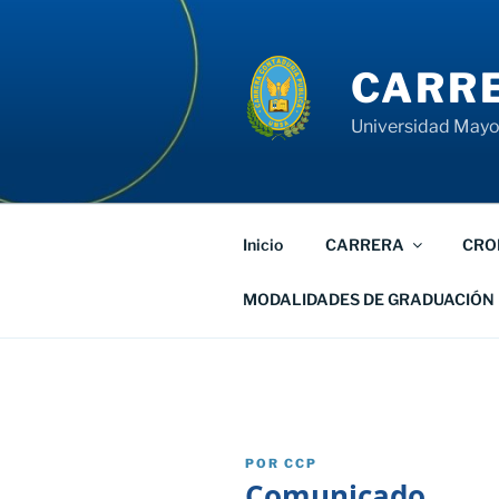
Saltar
al
contenido
CARRE
Universidad Mayor
Inicio
CARRERA
CRO
MODALIDADES DE GRADUACIÓN
PUBLICADO
POR
CCP
EL
Comunicado