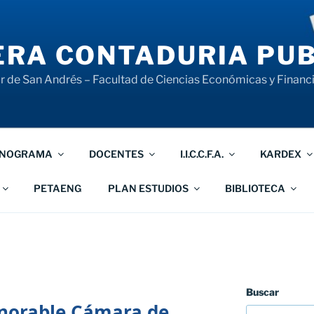
RA CONTADURIA PUB
 de San Andrés – Facultad de Ciencias Económicas y Financ
NOGRAMA
DOCENTES
I.I.C.C.F.A.
KARDEX
PETAENG
PLAN ESTUDIOS
BIBLIOTECA
Buscar
norable Cámara de