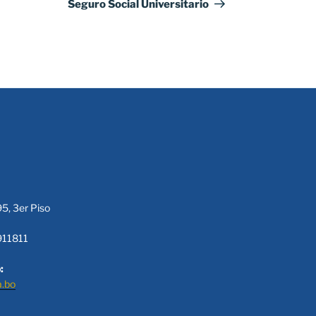
Seguro Social Universitario
95, 3er Piso
911811
:
a.bo