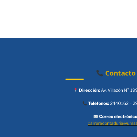
entradas
Contacto
Dirección:
Av. Villazón N° 19
Teléfonos:
2440162 – 2
Correo electrónico
carreracontaduria@ums