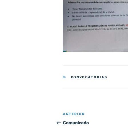
CATEGORÍAS
CONVOCATORIAS
Navegación
Entrada
ANTERIOR
de
anterior:
Comunicado