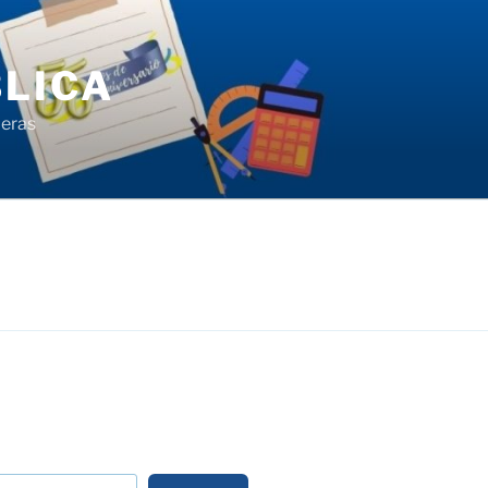
LICA
ieras