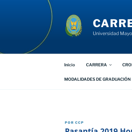
Saltar
al
contenido
CARRE
Universidad Mayor
Inicio
CARRERA
CRO
MODALIDADES DE GRADUACIÓN
PUBLICADO
POR
CCP
EL
Pasantía 2019 Ho