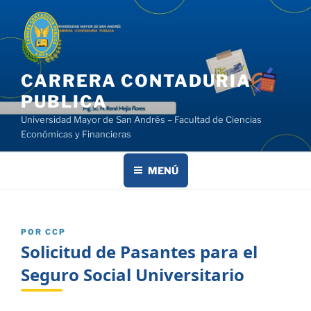
Saltar
al
contenido
CARRERA CONTADURIA
PUBLICA
Universidad Mayor de San Andrés – Facultad de Ciencias
Económicas y Financieras
MENÚ
PUBLICADO
POR
CCP
EL
Solicitud de Pasantes para el
Seguro Social Universitario