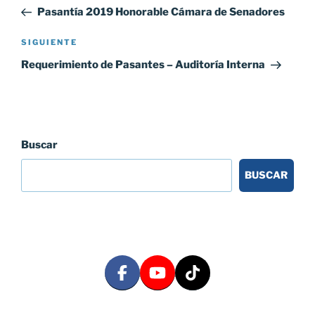
de
anterior:
Pasantía 2019 Honorable Cámara de Senadores
entradas
Siguiente
SIGUIENTE
entrada
Requerimiento de Pasantes – Auditoría Interna
Buscar
BUSCAR