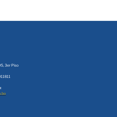
95, 3er Piso
911811
:
a.bo