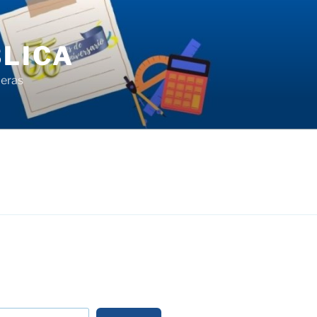
LICA
ieras