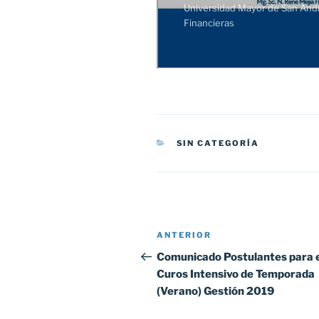
CATEGORÍAS
SIN CATEGORÍA
Navegación
Entrada
ANTERIOR
de
anterior:
Comunicado Postulantes para 
Curos Intensivo de Temporada
entradas
(Verano) Gestión 2019