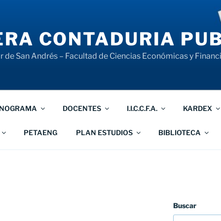
RA CONTADURIA PUB
 de San Andrés – Facultad de Ciencias Económicas y Financ
NOGRAMA
DOCENTES
I.I.C.C.F.A.
KARDEX
PETAENG
PLAN ESTUDIOS
BIBLIOTECA
Buscar