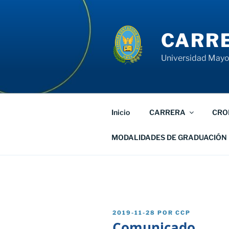
Saltar
al
contenido
CARRE
Universidad Mayor
Inicio
CARRERA
CRO
MODALIDADES DE GRADUACIÓN
PUBLICADO
2019-11-28
POR
CCP
EL
Comunicado