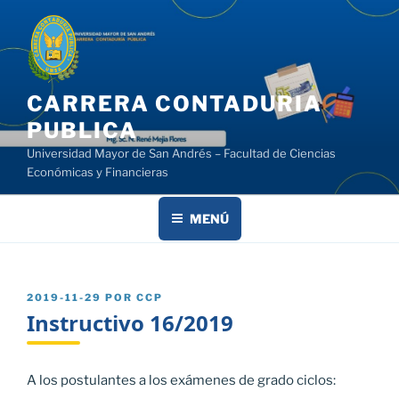
Saltar
al
contenido
CARRERA CONTADURIA
PUBLICA
Universidad Mayor de San Andrés – Facultad de Ciencias
Económicas y Financieras
MENÚ
PUBLICADO
2019-11-29
POR
CCP
EL
Instructivo 16/2019
A los postulantes a los exámenes de grado ciclos: