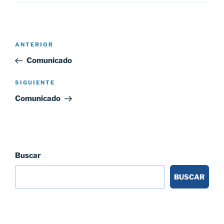
Navegación
Entrada
ANTERIOR
de
anterior:
Comunicado
entradas
Siguiente
SIGUIENTE
entrada
Comunicado
Buscar
BUSCAR