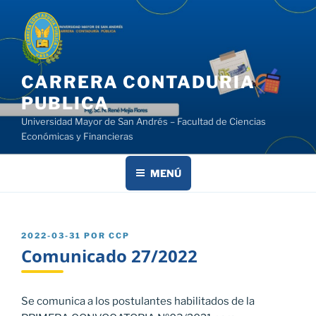
Saltar
al
contenido
CARRERA CONTADURIA
PUBLICA
Universidad Mayor de San Andrés – Facultad de Ciencias
Económicas y Financieras
MENÚ
PUBLICADO
2022-03-31
POR
CCP
EL
Comunicado 27/2022
Se comunica a los postulantes habilitados de la