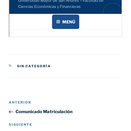
CATEGORÍAS
SIN CATEGORÍA
Navegación
Entrada
ANTERIOR
de
anterior:
Comunicado Matriculación
entradas
Siguiente
SIGUIENTE