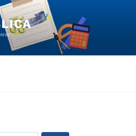
LICA
ieras