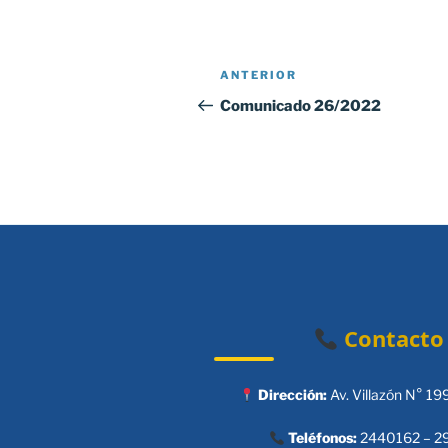
Navegación
Entrada
ANTERIOR
de
anterior:
Comunicado 26/2022
entradas
Contacto
Dirección:
Av. Villazón N° 19
Teléfonos:
2440162 – 2