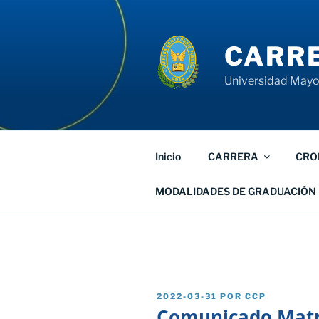
Saltar
al
contenido
CARRE
Universidad Mayor
Inicio
CARRERA
CRO
MODALIDADES DE GRADUACIÓN
PUBLICADO
2022-03-31
POR
CCP
EL
Comunicado Matr