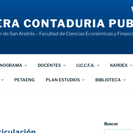
RA CONTADURIA PUB
 de San Andrés – Facultad de Ciencias Económicas y Financ
NOGRAMA
DOCENTES
I.I.C.C.F.A.
KARDEX
PETAENG
PLAN ESTUDIOS
BIBLIOTECA
Buscar
iculación